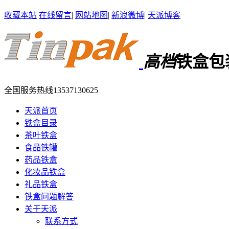
收藏本站
在线留言
|
网站地图
|
新浪微博
|
天派博客
高档
铁盒包
全国服务热线
13537130625
天派首页
铁盒目录
茶叶铁盒
食品铁罐
药品铁盒
化妆品铁盒
礼品铁盒
铁盒问题解答
关于天派
联系方式