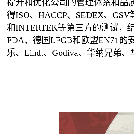
提升和优化公司的管理体系和品
得
ISO
、
HACCP
、
SEDEX
、
GSV
和
INTERTEK
等第三方的测试，
FDA
、德国
LFGB
和欧盟
EN71
的
乐、
Lindt
、
Godiva
、华纳兄弟、