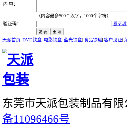
内 容：
（内容最多500个汉字，1000个字符）
验证码：
看不清
天派首页
|
DVD铁盒
|
电影铁盒
|
蓝光铁盒
|
食品铁罐
|
客户见证
|
东莞市天派包装制品有限
备11096466号