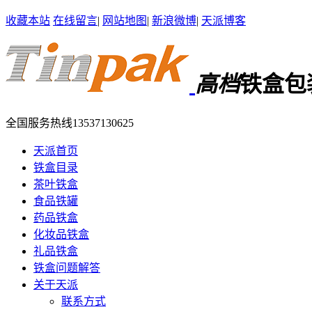
收藏本站
在线留言
|
网站地图
|
新浪微博
|
天派博客
高档
铁盒包
全国服务热线
13537130625
天派首页
铁盒目录
茶叶铁盒
食品铁罐
药品铁盒
化妆品铁盒
礼品铁盒
铁盒问题解答
关于天派
联系方式