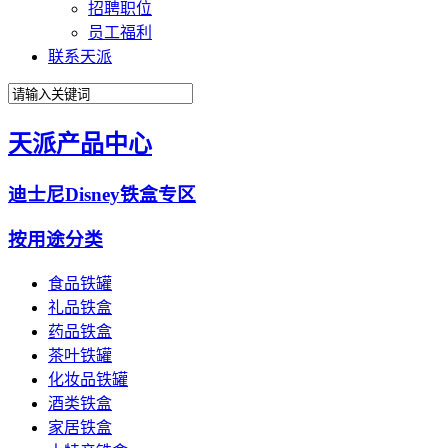
招聘职位
员工福利
联系天派
天派产品中心
迪士尼Disney铁盒专区
按用途分类
食品铁罐
礼品铁盒
药品铁盒
茶叶铁罐
化妆品铁罐
酒类铁盒
家居铁盒