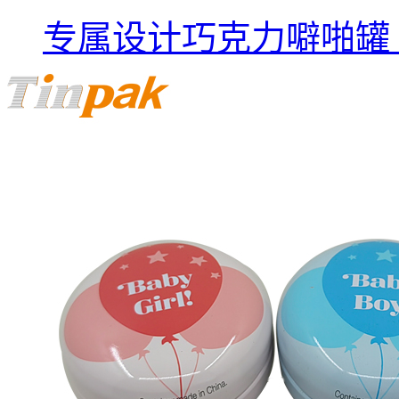
专属设计巧克力噼啪罐