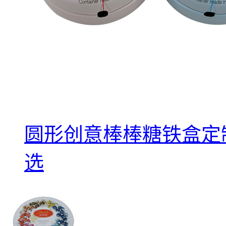
圆形创意棒棒糖铁盒定制 
选