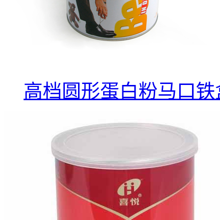
高档圆形蛋白粉马口铁