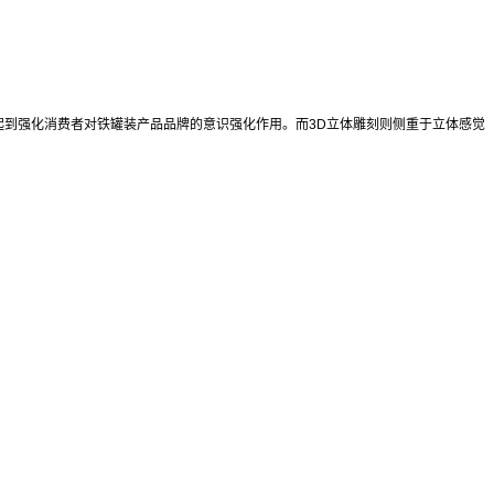
起到强化消费者对铁罐装产品品牌的意识强化作用。而
3D
立体雕刻则侧重于立体感觉