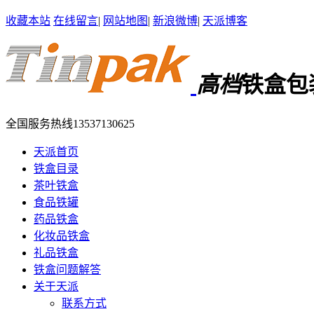
收藏本站
在线留言
|
网站地图
|
新浪微博
|
天派博客
高档
铁盒包
全国服务热线
13537130625
天派首页
铁盒目录
茶叶铁盒
食品铁罐
药品铁盒
化妆品铁盒
礼品铁盒
铁盒问题解答
关于天派
联系方式