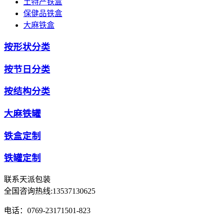
土特产铁盒
保健品铁盒
大麻铁盒
按形状分类
按节日分类
按结构分类
大麻铁罐
铁盒定制
铁罐定制
联系天派包装
全国咨询热线:
13537130625
电话：0769-23171501-823