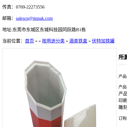
传真：0769-22273556
邮箱：
salescn@tinpak.com
地址:东莞市东城区东城科技园同跃路B1栋
当前位置：
首页
» »
按用途分类
»
酒类铁盒
»
伏特加铁罐
所
产品
产品
产品
印
雕
订购