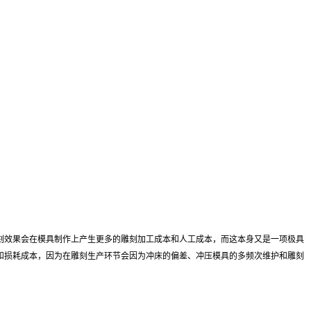
刻效果会在模具制作上产生更多的雕刻加工成本和人工成本，而这本身又是一项极具
和损耗成本，因为在雕刻生产环节会因为冲床的偏差、冲压模具的多频次维护和雕刻