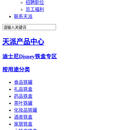
招聘职位
员工福利
联系天派
天派产品中心
迪士尼Disney铁盒专区
按用途分类
食品铁罐
礼品铁盒
药品铁盒
茶叶铁罐
化妆品铁罐
酒类铁盒
家居铁盒